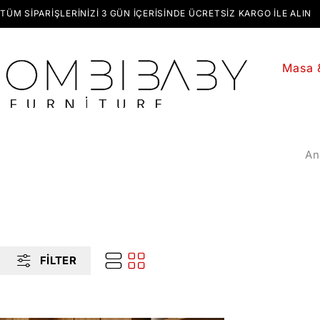
TÜM SIPARIŞLERINIZI 3 GÜN İÇERISINDE ÜCRETSIZ KARGO ILE ALIN
Masa 
An
FILTER