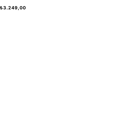
₺
3.249,00
İndirimlerden Haberdar
Bültenimize kaydolduğunuzda indirimlerden erken haberdar
anında keşfedebilirsiniz.
İLETİŞİM
KATEGORİL
Bize Ulaşın
Montessori