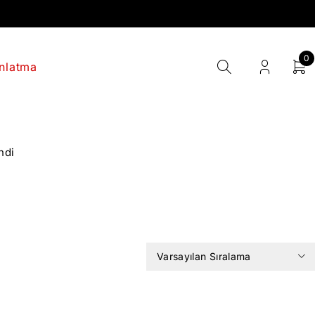
0
nlatma
ndi
Varsayılan Sıralama