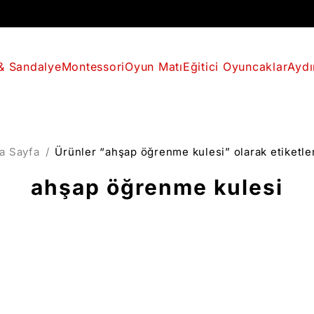
& Sandalye
Montessori
Oyun Matı
Eğitici Oyuncaklar
Aydı
a Sayfa
/
Ürünler “ahşap öğrenme kulesi” olarak etiketle
ahşap öğrenme kulesi