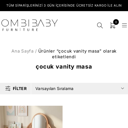
TÜM SIPARIŞLERINIZI 3 GÜN İÇERISINDE ÜCRETSIZ KARGO ILE ALIN
0
Ana Sayfa
/
Ürünler “çocuk vanity masa” olarak
etiketlendi
çocuk vanity masa
FILTER
Varsayılan Sıralama