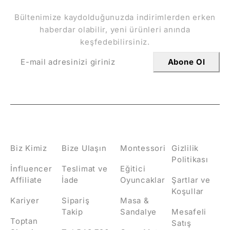
Bültenimize kaydolduğunuzda indirimlerden erken
haberdar olabilir, yeni ürünleri anında
keşfedebilirsiniz.
Abone Ol
HAKKIMIZDA
İLETİŞİM
KATEGORİLER
POLİTİKALAR
Biz Kimiz
Bize Ulaşın
Montessori
Gizlilik
Politikası
İnfluencer
Teslimat ve
Eğitici
Affiliate
İade
Oyuncaklar
Şartlar ve
Koşullar
Kariyer
Sipariş
Masa &
Takip
Sandalye
Mesafeli
Toptan
Satış