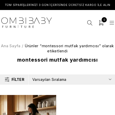
TÜM SIPARIŞLERINIZI 3 GÜN İÇERISINDE ÜCRETSIZ KARGO ILE ALIN
0
Ana Sayfa
/
Ürünler “montessori mutfak yardımcısı” olarak
etiketlendi
montessori mutfak yardımcısı
FILTER
Varsayılan Sıralama