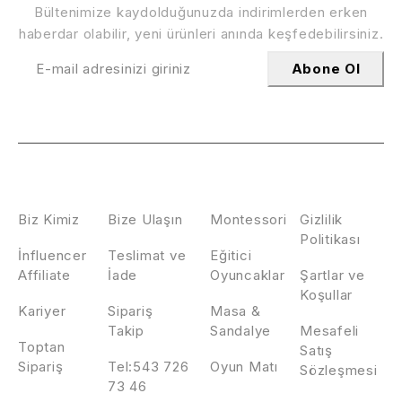
Bültenimize kaydolduğunuzda indirimlerden erken
haberdar olabilir, yeni ürünleri anında keşfedebilirsiniz.
Abone Ol
HAKKIMIZDA
İLETİŞİM
KATEGORİLER
POLİTİKALAR
Biz Kimiz
Bize Ulaşın
Montessori
Gizlilik
Politikası
İnfluencer
Teslimat ve
Eğitici
Affiliate
İade
Oyuncaklar
Şartlar ve
Koşullar
Kariyer
Sipariş
Masa &
Takip
Sandalye
Mesafeli
Toptan
Satış
Sipariş
Tel:543 726
Oyun Matı
Sözleşmesi
73 46