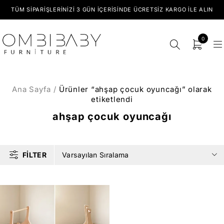
TÜM SIPARIŞLERINIZI 3 GÜN İÇERISINDE ÜCRETSIZ KARGO ILE ALIN
0
Ana Sayfa
/
Ürünler “ahşap çocuk oyuncağı” olarak
etiketlendi
ahşap çocuk oyuncağı
FILTER
Varsayılan Sıralama