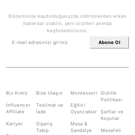
İndirimlerden Haberdar Olun
Bültenimize kaydolduğunuzda indirimlerden erken
haberdar olabilir, yeni ürünleri anında
keşfedebilirsiniz.
Abone Ol
HAKKIMIZDA
İLETİŞİM
KATEGORİLER
POLİTİKALAR
Biz Kimiz
Bize Ulaşın
Montessori
Gizlilik
Politikası
İnfluencer
Teslimat ve
Eğitici
Affiliate
İade
Oyuncaklar
Şartlar ve
Koşullar
Kariyer
Sipariş
Masa &
Takip
Sandalye
Mesafeli