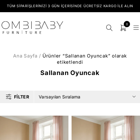
TÜM SIPARIŞLERINIZI 3 GÜN İÇERISINDE ÜCRETSIZ KARGO ILE ALIN
0
Ana Sayfa
/
Ürünler “Sallanan Oyuncak” olarak
etiketlendi
Sallanan Oyuncak
FILTER
Varsayılan Sıralama