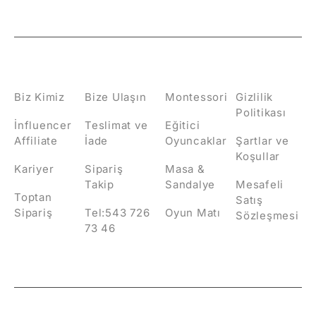
HAKKIMIZDA
İLETİŞİM
KATEGORİLER
POLİTİKALAR
Biz Kimiz
Bize Ulaşın
Montessori
Gizlilik
Politikası
İnfluencer
Teslimat ve
Eğitici
Affiliate
İade
Oyuncaklar
Şartlar ve
Koşullar
Kariyer
Sipariş
Masa &
Takip
Sandalye
Mesafeli
Toptan
Satış
Sipariş
Tel:543 726
Oyun Matı
Sözleşmesi
73 46