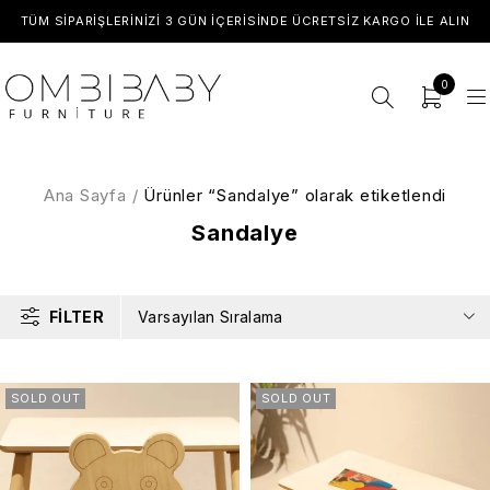
TÜM SIPARIŞLERINIZI 3 GÜN İÇERISINDE ÜCRETSIZ KARGO ILE ALIN
0
Ana Sayfa
/
Ürünler “Sandalye” olarak etiketlendi
Sandalye
FILTER
Varsayılan Sıralama
SOLD OUT
SOLD OUT