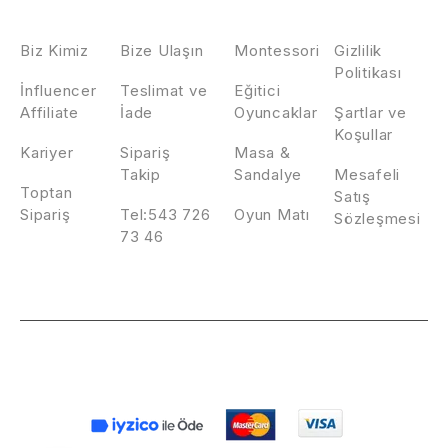
HAKKIMIZDA
İLETİŞİM
KATEGORİLER
POLİTİKALAR
Biz Kimiz
Bize Ulaşın
Montessori
Gizlilik
Politikası
İnfluencer
Teslimat ve
Eğitici
Affiliate
İade
Oyuncaklar
Şartlar ve
Koşullar
Kariyer
Sipariş
Masa &
Takip
Sandalye
Mesafeli
Toptan
Satış
Sipariş
Tel:543 726
Oyun Matı
Sözleşmesi
73 46
© 2026 Ombi Baby. Tüm Hakları Saklıdır.