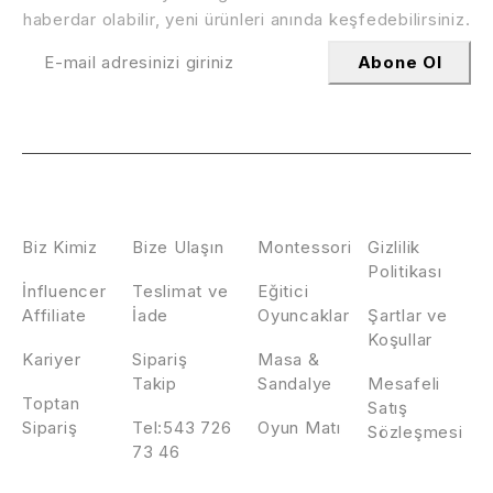
haberdar olabilir, yeni ürünleri anında keşfedebilirsiniz.
Abone Ol
HAKKIMIZDA
İLETİŞİM
KATEGORİLER
POLİTİKALAR
Biz Kimiz
Bize Ulaşın
Montessori
Gizlilik
Politikası
İnfluencer
Teslimat ve
Eğitici
Affiliate
İade
Oyuncaklar
Şartlar ve
Koşullar
Kariyer
Sipariş
Masa &
Takip
Sandalye
Mesafeli
Toptan
Satış
Sipariş
Tel:543 726
Oyun Matı
Sözleşmesi
73 46