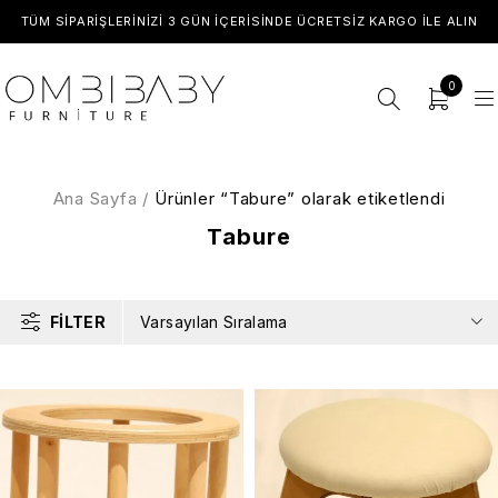
TÜM SIPARIŞLERINIZI 3 GÜN İÇERISINDE ÜCRETSIZ KARGO ILE ALIN
0
Ana Sayfa
/
Ürünler “Tabure” olarak etiketlendi
Tabure
FILTER
Varsayılan Sıralama