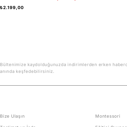
₺
2.199,00
İndirimlerden Haberdar
Bültenimize kaydolduğunuzda indirimlerden erken haberdar
anında keşfedebilirsiniz.
İLETİŞİM
KATEGORİL
Bize Ulaşın
Montessori