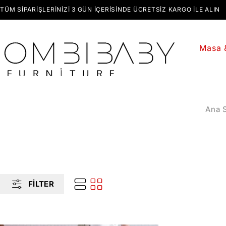
TÜM SIPARIŞLERINIZI 3 GÜN İÇERISINDE ÜCRETSIZ KARGO ILE ALIN
Masa 
Ana 
FILTER