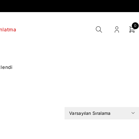
0
nlatma
tlendi
Varsayılan Sıralama