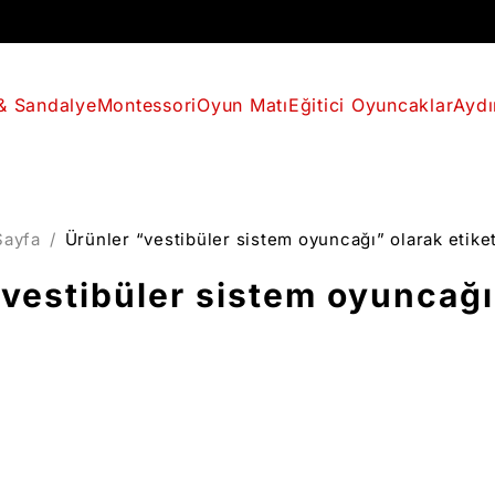
& Sandalye
Montessori
Oyun Matı
Eğitici Oyuncaklar
Aydı
Sayfa
/
Ürünler “vestibüler sistem oyuncağı” olarak etike
vestibüler sistem oyuncağı